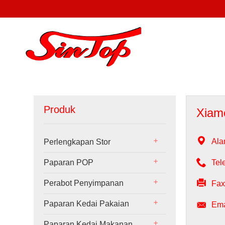
Produk
Xiame

Ala
Perlengkapan Stor

Paparan POP
Tel

Perabot Penyimpanan
Fax

Paparan Kedai Pakaian
Ema
Paparan Kedai Makanan