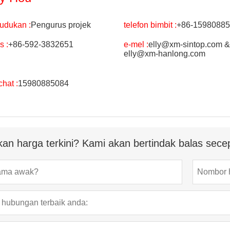
udukan :
Pengurus projek
telefon bimbit :
+86-1598088
s :
+86-592-3832651
e-mel :
elly@xm-sintop.com &
elly@xm-hanlong.com
hat :
15980885084
an harga terkini? Kami akan bertindak balas sec