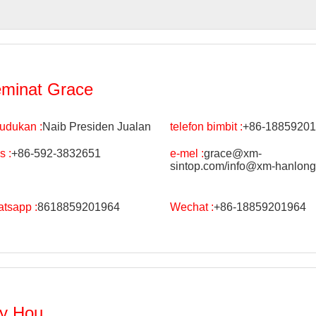
minat Grace
udukan :
Naib Presiden Jualan
telefon bimbit :
+86-1885920
s :
+86-592-3832651
e-mel :
grace@xm-
sintop.com/info@xm-hanlon
tsapp :
8618859201964
Wechat :
+86-18859201964
ly Hou