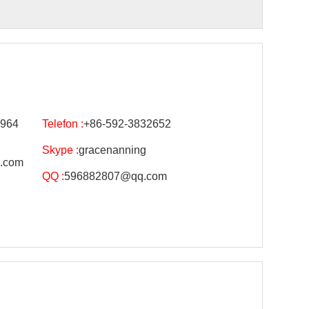
1964
Telefon :
+86-592-3832652
Skype :
gracenanning
g.com
QQ :
596882807@qq.com