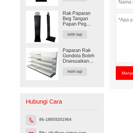
Rak Paparan
Beg Tangan
Papan Peg
Logam Hitam
Tersuai
lebih lagi
Paparan Rak
Gondola Boleh
Disesuaikan
untuk Kedai
Runcit
lebih lagi
Meny
Hubungi Cara
86-18859201964

Elly: elly@xm-sintop.com