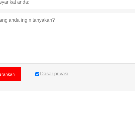
Dasar privasi
erahkan