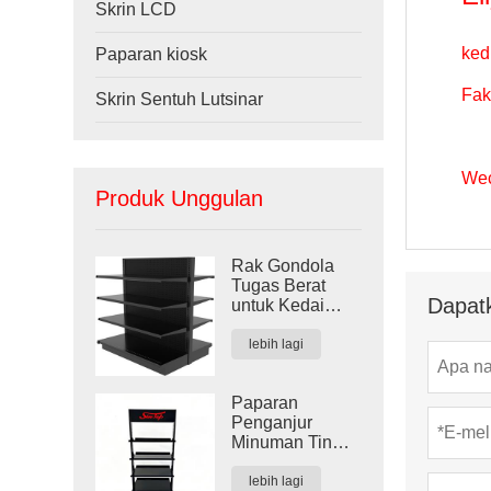
Skrin LCD
ked
Paparan kiosk
Fak
Skrin Sentuh Lutsinar
Wec
Produk Unggulan
Rak Gondola
Tugas Berat
Dapatk
untuk Kedai
Runcit
lebih lagi
Paparan
Penganjur
Minuman Tin
Lantai
lebih lagi