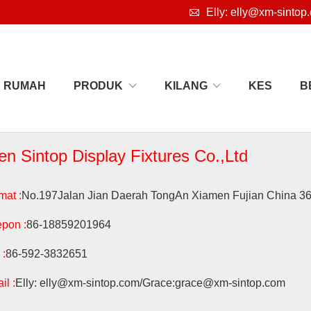

Elly: elly@xm-sintop
RUMAH
PRODUK
KILANG
KES
B
n Sintop Display Fixtures Co.,Ltd
mat :
No.197Jalan Jian Daerah TongAn Xiamen Fujian China 3
epon :
86-18859201964
 :
86-592-3832651
il :
Elly: elly@xm-sintop.com/Grace:grace@xm-sintop.com