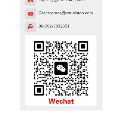

Grace:grace@xm-sintop.com

86-592-3832651
