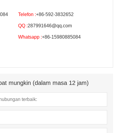
5084
Telefon :
+86-592-3832652
QQ :
287991646@qq.com
Whatsapp :
+86-15980885084
epat mungkin (dalam masa 12 jam)