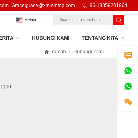
.com
Grace:grace@xm-sintop.com

86-18859201964
Melayu
ERITA
HUBUNGI KAMI
TENTANG KITA

rumah
>
Hubungi kami



61100
