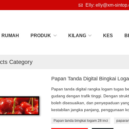

Elly: elly@xm-sintop
RUMAH
PRODUK
KILANG
KES
B
cts Category
Papan Tanda Digital Bingkai Loga
Papan tanda digital rangka logam tugas ber
gudang dengan trafik tinggi. Dengan stru
boleh disesuaikan, dan penyepaduan yang 
kestabilan jangka panjang, penggunaan kos
Papan tanda bingkai logam 28 inci
paparan