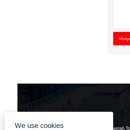
Meny
We use cookies
Alamat :
No.197Jalan Jian Daerah T