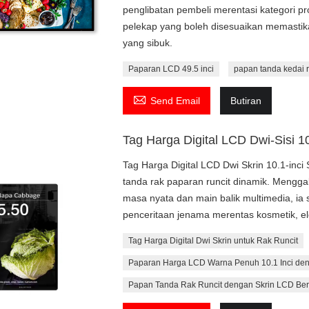
penglibatan pembeli merentasi kategori p
pelekap yang boleh disesuaikan memastik
yang sibuk.
Paparan LCD 49.5 inci
papan tanda kedai r

Send Email
Butiran
Tag Harga Digital LCD Dwi-Sisi 1
Tag Harga Digital LCD Dwi Skrin 10.1-inc
tanda rak paparan runcit dinamik. Mengg
masa nyata dan main balik multimedia, ia
penceritaan jenama merentas kosmetik, el
Tag Harga Digital Dwi Skrin untuk Rak Runcit
Paparan Harga LCD Warna Penuh 10.1 Inci de
Papan Tanda Rak Runcit dengan Skrin LCD Be