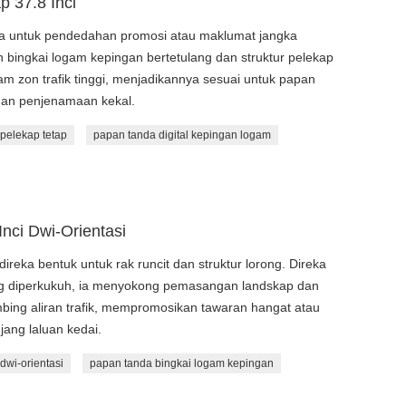
p 37.8 Inci
reka untuk pendedahan promosi atau maklumat jangka
n bingkai logam kepingan bertetulang dan struktur pelekap
lam zon trafik tinggi, menjadikannya sesuai untuk papan
gan penjenamaan kekal.
t pelekap tetap
papan tanda digital kepingan logam
Inci Dwi-Orientasi
ireka bentuk untuk rak runcit dan struktur lorong. Direka
ng diperkukuh, ia menyokong pemasangan landskap dan
bing aliran trafik, mempromosikan tawaran hangat atau
ang laluan kedai.
 dwi-orientasi
papan tanda bingkai logam kepingan