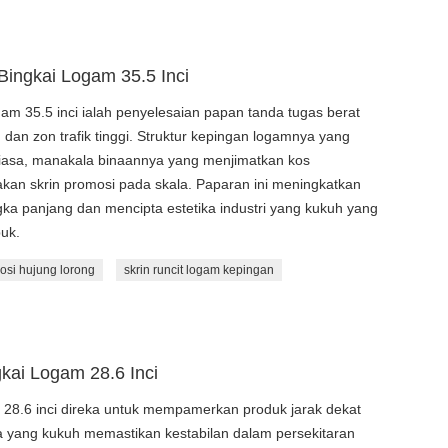
ingkai Logam 35.5 Inci
am 35.5 inci ialah penyelesaian papan tanda tugas berat
dan zon trafik tinggi. Struktur kepingan logamnya yang
iasa, manakala binaannya yang menjimatkan kos
an skrin promosi pada skala. Paparan ini meningkatkan
ka panjang dan mencipta estetika industri yang kukuh yang
buk.
osi hujung lorong
skrin runcit logam kepingan
gkai Logam 28.6 Inci
m 28.6 inci direka untuk mempamerkan produk jarak dekat
ya yang kukuh memastikan kestabilan dalam persekitaran