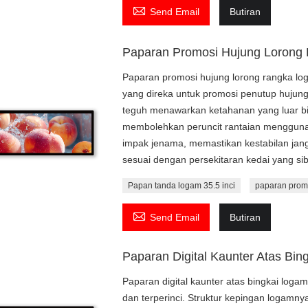

Send Email
Butiran
Paparan Promosi Hujung Lorong B
Paparan promosi hujung lorong rangka log
yang direka untuk promosi penutup hujung 
teguh menawarkan ketahanan yang luar b
membolehkan peruncit rantaian menggunak
impak jenama, memastikan kestabilan jang
sesuai dengan persekitaran kedai yang si
Papan tanda logam 35.5 inci
paparan prom

Send Email
Butiran
Paparan Digital Kaunter Atas Bin
Paparan digital kaunter atas bingkai loga
dan terperinci. Struktur kepingan logamn