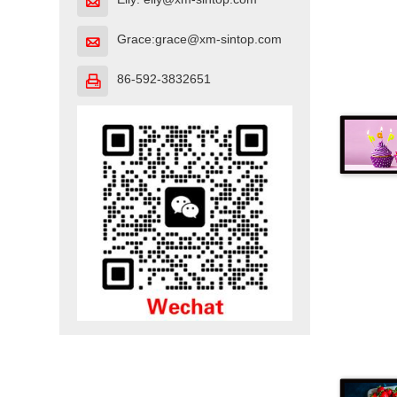

Grace:grace@xm-sintop.com

86-592-3832651
