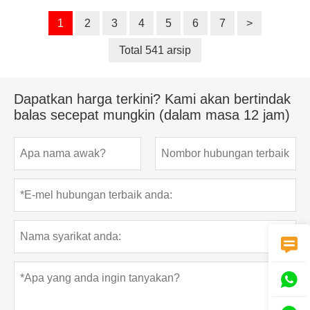
1
2
3
4
5
6
7
>
Total 541 arsip
Dapatkan harga terkini? Kami akan bertindak
balas secepat mungkin (dalam masa 12 jam)

