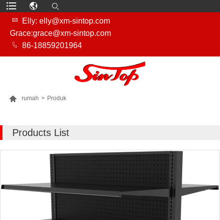

Elly: elly@xm-sintop.com
Grace:grace@xm-sintop.com

86-18859201964

rumah
>
Produk
LEBIH BANYAK PRODUK
Products List