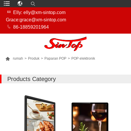

Elly: elly@xm-sintop.com
Grace:grace@xm-sintop.com

86-18859201964

rumah
>
Produk
>
Paparan POP
>
POP elektronik
LEBIH BANYAK PRODUK
Products Category