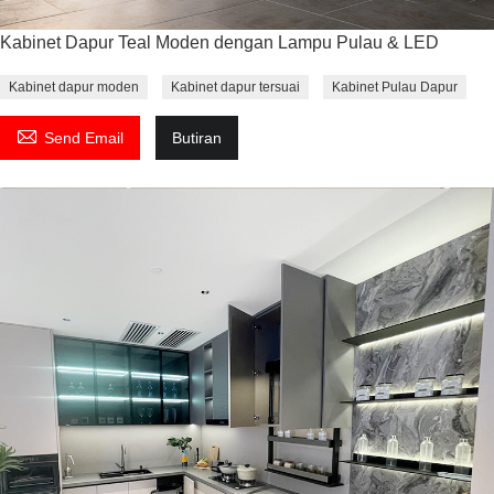
Kabinet Dapur Teal Moden dengan Lampu Pulau & LED
Kabinet dapur moden
Kabinet dapur tersuai
Kabinet Pulau Dapur

Send Email
Butiran