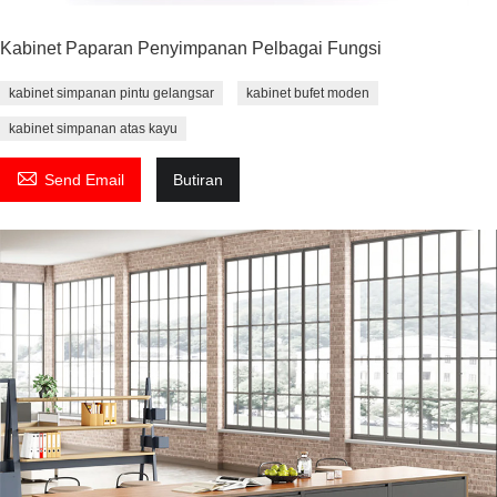
Kabinet Paparan Penyimpanan Pelbagai Fungsi
kabinet simpanan pintu gelangsar
kabinet bufet moden
kabinet simpanan atas kayu

Send Email
Butiran