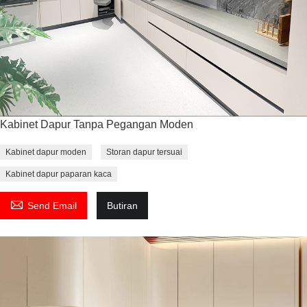
Kabinet Dapur Tanpa Pegangan Moden
Kabinet dapur moden
Storan dapur tersuai
Kabinet dapur paparan kaca

Send Email
Butiran