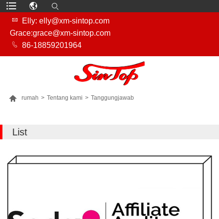

Elly: elly@xm-sintop.com
Grace:grace@xm-sintop.com

86-18859201964

rumah
>
Tentang kami
>
Tanggungjawab
LEBIH BANYAK PRODUK
List