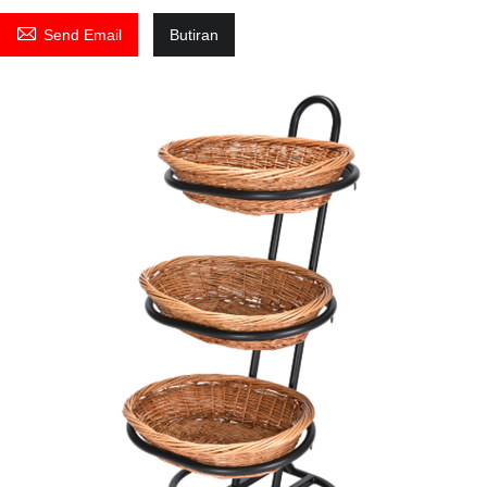

Send Email
Butiran