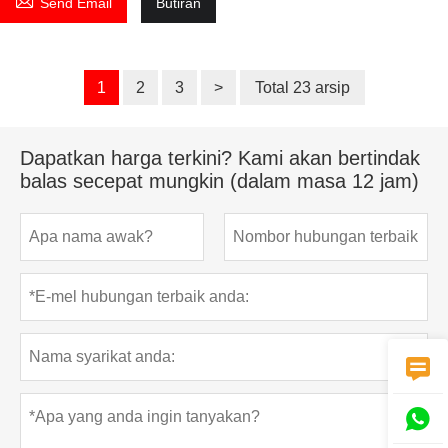

Send Email
Butiran
1
2
3
>
Total 23 arsip
Dapatkan harga terkini? Kami akan bertindak
balas secepat mungkin (dalam masa 12 jam)

