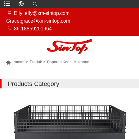

Elly: elly@xm-sintop.com
Grace:grace@xm-sintop.com

86-18859201964

rumah
>
Produk
>
Paparan Kedai Makanan
LEBIH BANYAK PRODUK
Products Category