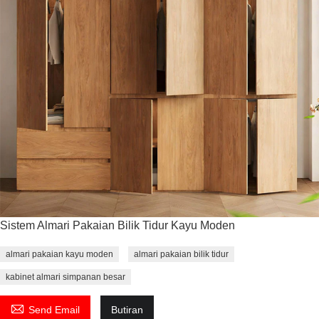
Sistem Almari Pakaian Bilik Tidur Kayu Moden
almari pakaian kayu moden
almari pakaian bilik tidur
kabinet almari simpanan besar

Send Email
Butiran