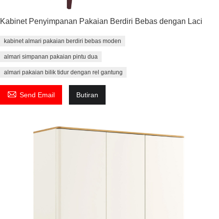
Kabinet Penyimpanan Pakaian Berdiri Bebas dengan Laci
kabinet almari pakaian berdiri bebas moden
almari simpanan pakaian pintu dua
almari pakaian bilik tidur dengan rel gantung

Send Email
Butiran