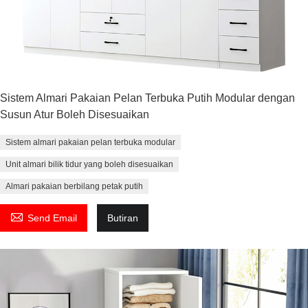
Sistem Almari Pakaian Pelan Terbuka Putih Modular dengan
Susun Atur Boleh Disesuaikan
Sistem almari pakaian pelan terbuka modular
Unit almari bilik tidur yang boleh disesuaikan
Almari pakaian berbilang petak putih

Send Email
Butiran