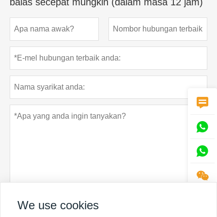
balas secepat mungkin (dalam masa 12 jam)




Dasar privasi
We use cookies
Menyerahkan