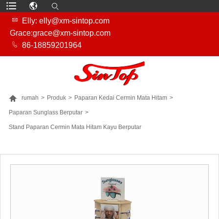

Elly: elly@xm-sintop.com
Grace:grace@xm-sintop.com

86-18859201964

rumah
>
Produk
>
Paparan Kedai Cermin Mata Hitam
>
Paparan Sunglass Berputar
>
Stand Paparan Cermin Mata Hitam Kayu Berputar
LEBIH BANYAK PRODUK